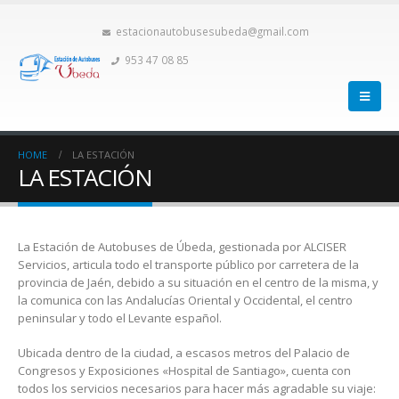
estacionautobusesubeda@gmail.com
953 47 08 85
HOME
LA ESTACIÓN
LA ESTACIÓN
La Estación de Autobuses de Úbeda, gestionada por ALCISER
Servicios, articula todo el transporte público por carretera de la
provincia de Jaén, debido a su situación en el centro de la misma, y
la comunica con las Andalucías Oriental y Occidental, el centro
peninsular y todo el Levante español.
Ubicada dentro de la ciudad, a escasos metros del Palacio de
Congresos y Exposiciones «Hospital de Santiago», cuenta con
todos los servicios necesarios para hacer más agradable su viaje: